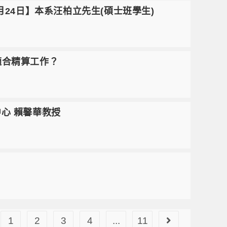
月24日】本系汪柏立先生(碩士班學生)
適合精算工作？
中心 賴馨華教授
1
2
3
4
...
11