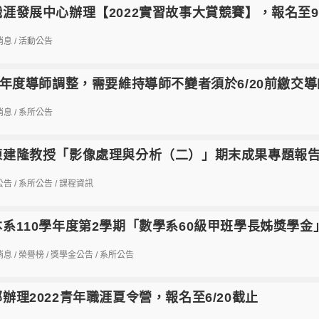
涯發展中心辦理【2022實習故事大賞競賽】，報名至9/
消息
/
活動公告
學年度導師調整，需要維持導師不變者須於6/20前繳交
消息
/
系所公告
陳建隆教授「影像處理與分析（二）」期末成果專題報告於
公告
/
系所公告
/
課程資訊
系110學年度第2學期「數學系60級甲班學長姊獎學金
消息
/
榮譽榜
/
獎學金公告
/
系所公告
辦理2022青年職涯夏令營，報名至6/20截止