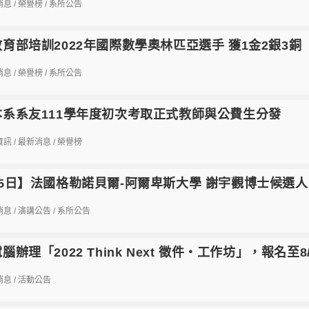
消息
/
榮譽榜
/
系所公告
育部培訓2022年國際數學奧林匹亞選手 獲1金2銀3銅
消息
/
榮譽榜
/
系所公告
本系系友111學年度初次考取正式教師與公費生分發
資訊
/
最新消息
/
榮譽榜
5日】法國格勒諾貝爾-阿爾卑斯大學 謝宇觀博士候選人
消息
/
演講公告
/
系所公告
腦辦理「2022 Think Next 徵件‧工作坊」，報名至8
消息
/
活動公告