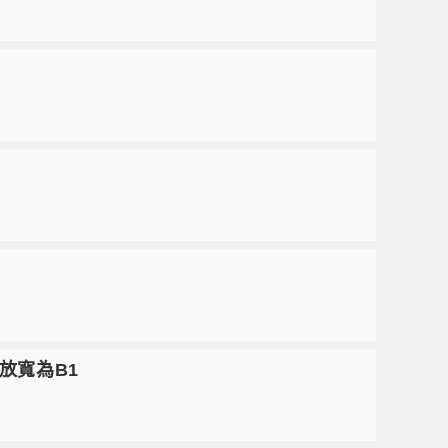
放寬為B1