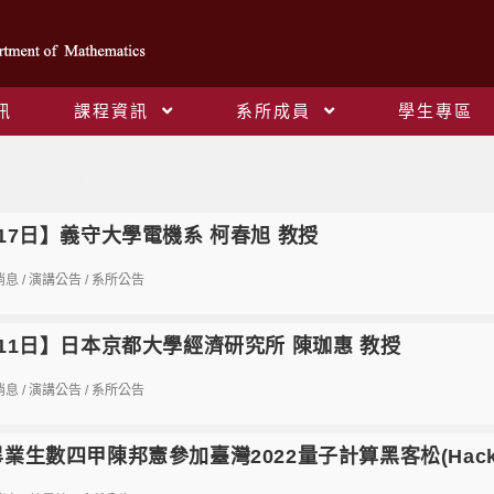
訊
課程資訊
系所成員
學生專區
作者:
朱啓台
This author has written 218 articles
17日】義守大學電機系 柯春旭 教授
消息
/
演講公告
/
系所公告
11日】日本京都大學經濟研究所 陳珈惠 教授
消息
/
演講公告
/
系所公告
業生數四甲陳邦憲參加臺灣2022量子計算黑客松(Hack