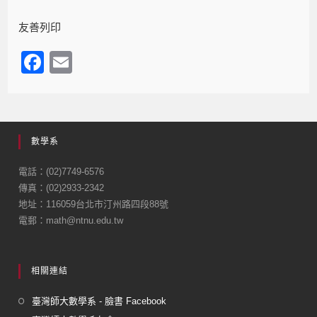
友善列印
F
E
a
m
c
ail
e
數學系
b
o
電話：(02)7749-6576
傳真：(02)2933-2342
o
地址：116059台北市汀州路四段88號
k
電郵：math@ntnu.edu.tw
相關連結
臺灣師大數學系 - 臉書 Facebook