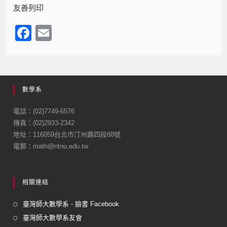
友善列印
F
E
a
m
c
ail
e
數學系
b
o
電話：(02)7749-6576
傳真：(02)2933-2342
o
地址：116059台北市汀州路四段88號
k
電郵：math@ntnu.edu.tw
相關連結
臺灣師大數學系 - 臉書 Facebook
臺灣師大數學系友會