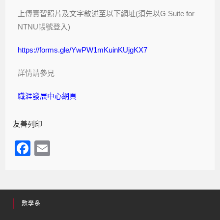
上傳實習照片及文字敘述至以下網址(須先以G Suite for
NTNU帳號登入)
https://forms.gle/YwPW1mKuinKUjgKX7
詳情請參見
職涯發展中心網頁
友善列印
F
E
a
m
c
ail
e
數學系
b