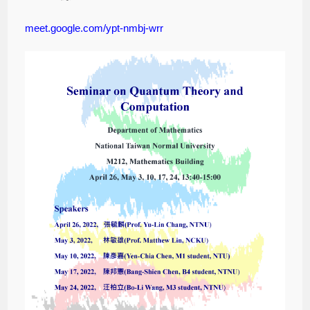
meet.google.com/ypt-nmbj-wrr