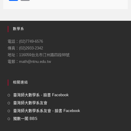
a
m
c
ail
e
數學系
b
o
電話：(02)7749-6576
傳真：(02)2933-2342
o
地址：116059台北市汀州路四段88號
k
電郵：math@ntnu.edu.tw
相關連結
臺灣師大數學系 - 臉書 Facebook
臺灣師大數學系友會
臺灣師大數學系系友會 - 臉書 Facebook
獨數一閣 BBS