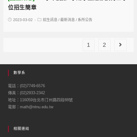
位招生簡章
2023-03-02
招生訊息
/
最新消息
/
系所公告
1
2
數學系
電話：(02)7749-6576
傳真：(02)2933-2342
地址：116059台北市汀州路四段88號
電郵：math@ntnu.edu.tw
相關連結