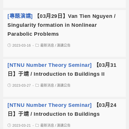
[專題演講]
【03月29日】Van Tien Nguyen /
Singularity formation in Nonlinear
Parabolic Problems
2023-03-16
最新消息
/
演講公告
[NTNU Number Theory Seminar]
【03月31
日】于靖 / Introduction to Buildings II
2023-03-27
最新消息
/
演講公告
[NTNU Number Theory Seminar]
【03月24
日】于靖 / Introduction to Buildings
2023-03-21
最新消息
/
演講公告