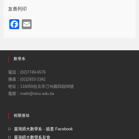
友善列印
F
E
a
m
c
ail
e
數學系
b
o
電話：(02)7749-6576
傳真：(02)2933-2342
o
地址：116059台北市汀州路四段88號
k
電郵：math@ntnu.edu.tw
相關連結
臺灣師大數學系 - 臉書 Facebook
臺灣師大數學系友會