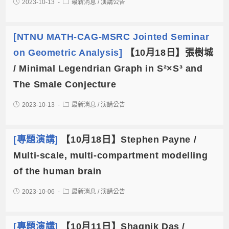
2023-10-13
最新消息
/
演講公告
[NTNU MATH-CAG-MSRC Jointed Seminar
on Geometric Analysis]
【10月18日】張樹城
/ Minimal Legendrian Graph in S²×S³ and
The Smale Conjecture
2023-10-13
最新消息
/
演講公告
[專題演講]
【10月18日】Stephen Payne /
Multi-scale, multi-compartment modelling
of the human brain
2023-10-06
最新消息
/
演講公告
[專題演講]
【10月11日】Shagnik Das /