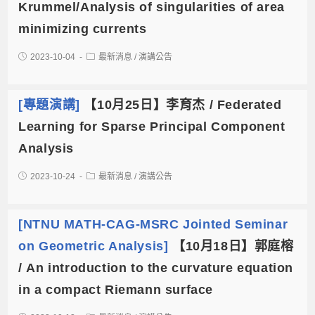
Krummel/Analysis of singularities of area
minimizing currents
2023-10-04
最新消息
/
演講公告
[專題演講]
【10月25日】李育杰 / Federated
Learning for Sparse Principal Component
Analysis
2023-10-24
最新消息
/
演講公告
[NTNU MATH-CAG-MSRC Jointed Seminar
on Geometric Analysis]
【10月18日】郭庭榕
/ An introduction to the curvature equation
in a compact Riemann surface