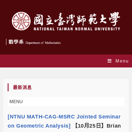
Menu
Monthly Archives: 10 月 2023
最新消息
MENU
[NTNU MATH-CAG-MSRC Jointed Seminar
on Geometric Analysis]
【10月25日】Brian