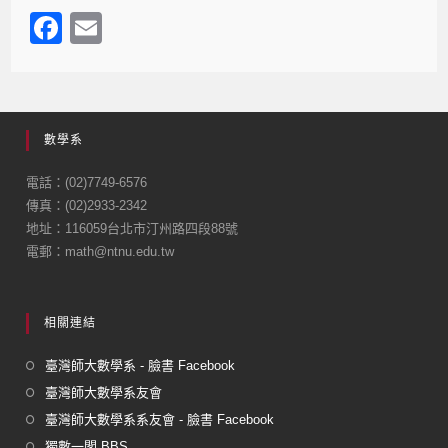
F
E
a
m
c
ail
e
數學系
b
o
電話：(02)7749-6576
傳真：(02)2933-2342
o
地址：116059台北市汀州路四段88號
k
電郵：math@ntnu.edu.tw
相關連結
臺灣師大數學系 - 臉書 Facebook
臺灣師大數學系友會
臺灣師大數學系系友會 - 臉書 Facebook
獨數一閣 BBS