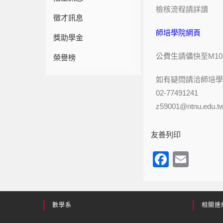
檢核流程請詳讀
徵才訊息
師培學院網頁
獎助學金
公費生請儘快至M1
榮譽榜
如有疑問請洽師培學
02-77491241
z59001@ntnu.edu.t
友善列印
F
E
a
m
c
ail
e
數學系
相關連