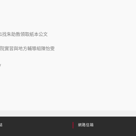
01找朱助教領取紙本公文
院實習與地方輔導組陳怡雯
w
結
網路信箱