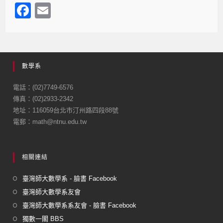
F
E
a
m
c
ail
e
數學系
b
o
電話：(02)7749-6576
傳真：(02)2933-2342
o
地址：116059台北市汀州路四段88號
k
電郵：math@ntnu.edu.tw
相關連結
臺灣師大數學系 - 臉書 Facebook
臺灣師大數學系友會
臺灣師大數學系系友會 - 臉書 Facebook
獨數一閣 BBS