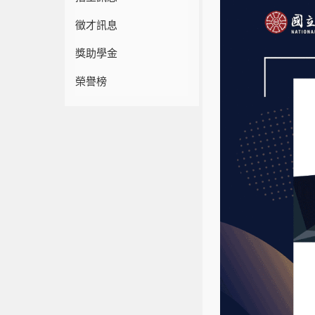
徵才訊息
獎助學金
榮譽榜