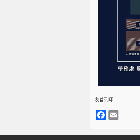
友善列印
F
E
a
m
c
ail