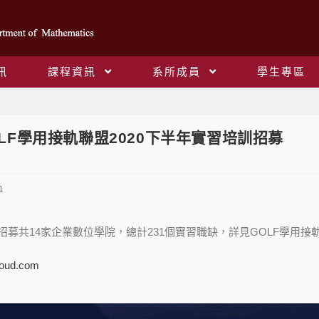
訊
課程資訊
系所成員
學生專區
Blog
OLF學用接軌聯盟2020下半年實習培訓招募
1
訓招募共14家企業數位學院，總計231個實習職缺，詳見GOLF學用
cloud.com