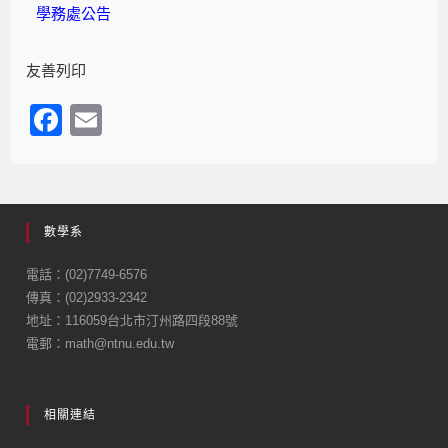
學務處公告
友善列印
F
E
a
m
c
ail
e
數學系
b
o
電話：(02)7749-6576
傳真：(02)2933-2342
o
地址：116059台北市汀州路四段88號
k
電郵：math@ntnu.edu.tw
相關連結