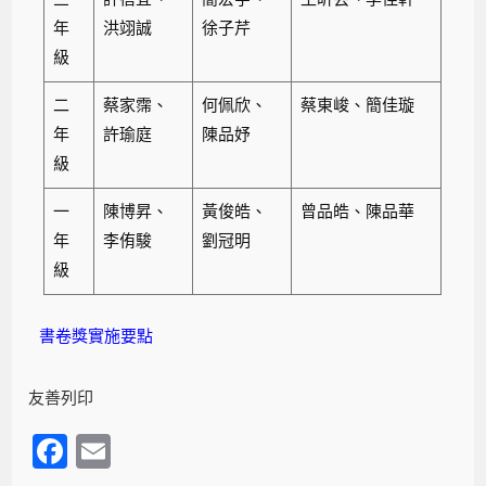
年
洪翊誠
徐子芹
級
二
蔡家霈、
何佩欣、
蔡東峻、簡佳璇
年
許瑜庭
陳品妤
級
一
陳博昇、
黃俊皓、
曾品皓、陳品華
年
李侑駿
劉冠明
級
書卷獎實施要點
友善列印
F
E
a
m