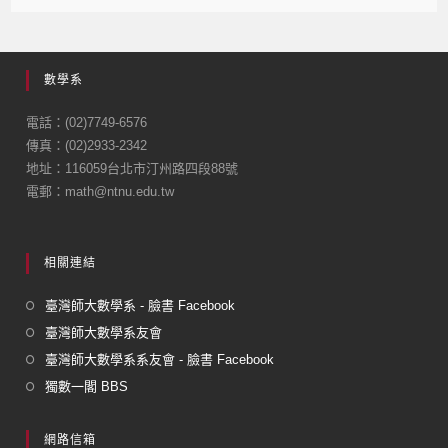
c
ail
e
數學系
b
o
電話：(02)7749-6576
傳真：(02)2933-2342
o
地址：116059台北市汀州路四段88號
k
電郵：math@ntnu.edu.tw
相關連結
臺灣師大數學系 - 臉書 Facebook
臺灣師大數學系友會
臺灣師大數學系系友會 - 臉書 Facebook
獨數一閣 BBS
網路信箱