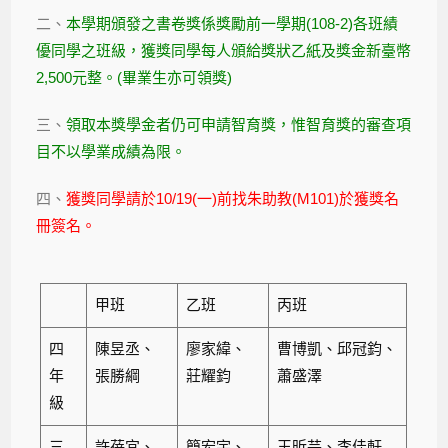
二、
本學期頒發之書卷獎係獎勵前一學期(108-2)各班績
優同學之班級，獲獎同學每人頒給獎狀乙紙及獎金新臺幣
2,500元整。(畢業生亦可領獎)
三、
領取本獎學金者仍可申請智育獎，惟智育獎的審查項
目不以學業成績為限。
四、
獲獎同學請於10/19(一)前找朱助教(M101)於獲獎名
冊簽名。
甲班
乙班
丙班
四
陳昱丞、
廖家緯、
曹博凱、邱冠鈞、
年
張勝綱
莊耀鈞
蕭盛澤
級
三
許蓓宜、
簡宏宇、
王昕芸、李佳軒