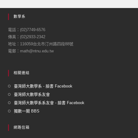
c
ail
e
數學系
b
o
電話：(02)7749-6576
傳真：(02)2933-2342
o
地址：116059台北市汀州路四段88號
k
電郵：math@ntnu.edu.tw
相關連結
臺灣師大數學系 - 臉書 Facebook
臺灣師大數學系友會
臺灣師大數學系系友會 - 臉書 Facebook
獨數一閣 BBS
網路信箱