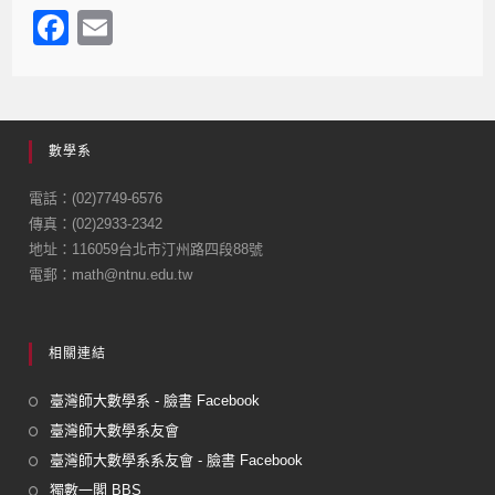
F
E
a
m
c
ail
e
數學系
b
o
電話：(02)7749-6576
傳真：(02)2933-2342
o
地址：116059台北市汀州路四段88號
k
電郵：math@ntnu.edu.tw
相關連結
臺灣師大數學系 - 臉書 Facebook
臺灣師大數學系友會
臺灣師大數學系系友會 - 臉書 Facebook
獨數一閣 BBS