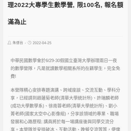
理2022大專學生數學營, 限100名, 報名額
滿為止
朱啓台
2022-04-25
中華民國數學會於6/29-30假國立臺灣大學辦理兩日一夜
的數學營隊，凡是就讀數學相關系所的在籍學生，完全免
費!
本營隊精心安排專題演講、跨域座談、交流互動、學科分
享，已經請到趙蓮菊老師(清華大學統計所)、許瑞麟老師
(成功大學數學系)、徐南蓉老師(清華大學統計所)、劉小
菁老師(國家太空中心影像組)，分享該領域的專業、職場
發展和心路歷程; 講員將於每一場講座後與同學交流分
享。本營隊並安排破冰、互動活動、晚餐交流等等，便俾