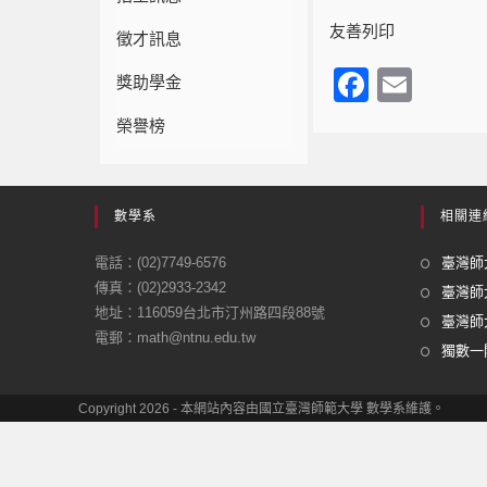
友善列印
徵才訊息
F
E
獎助學金
a
m
榮譽榜
c
ail
e
b
數學系
相關連
o
電話：(02)7749-6576
臺灣師大
o
傳真：(02)2933-2342
臺灣師
地址：116059台北市汀州路四段88號
k
臺灣師大
電郵：math@ntnu.edu.tw
獨數一閣
Copyright 2026 - 本網站內容由國立臺灣師範大學 數學系維護。