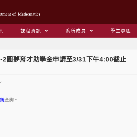
訊
課程資訊
系所成員
學生專區
Blog
0-2圓夢育才助學金申請至3/31下午4:00截止
5
統
查詢。