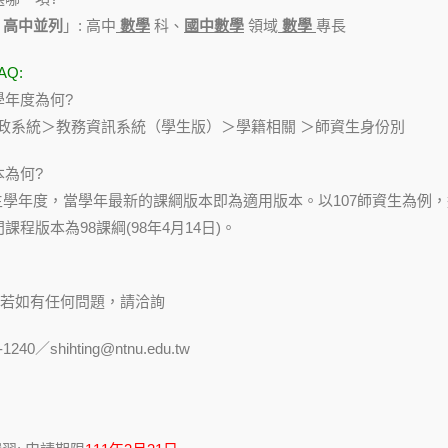
、高中並列
」: 高中
數學
科、
國中數學
領域
數學
專長
Q:
學年度為何?
務行政系統＞教務資訊系統（學生版）＞學籍相關 ＞師資生身份別
本為何?
生學年度，當學年最新的課綱版本即為適用版本。以107師資生為例，適用
課程版本為98課綱(98年4月14日)。
若如有任何問題，請洽詢
40／shihting@ntnu.edu.tw