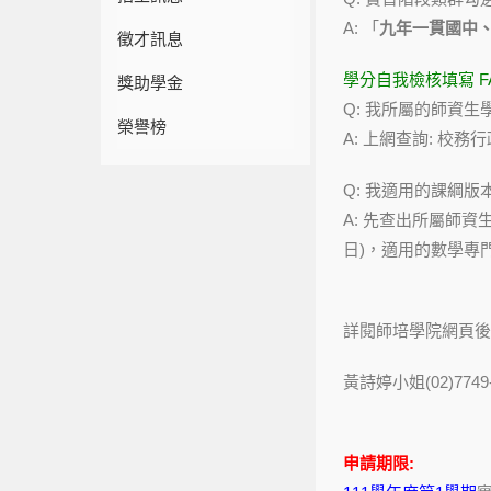
A: 「
九年一貫國中
徵才訊息
學分自我檢核填寫 FA
獎助學金
Q: 我所屬的師資生
榮譽榜
A: 上網查詢: 校
Q: 我適用的課綱版
A: 先查出所屬師資
日)，適用的數學專門
詳閱師培學院網頁後
黃詩婷小姐(02)7749-12
申請期限: