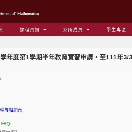
訊
課程資訊
系所成員
學生專區
Blog
1學年度第1學期半年教育實習申請，至111年3/
2
輔導組網頁
FAQ:
選哪一項?