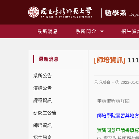
最新消息
系所簡介
招生資
最新消息
[師培資訊]
11
系所公告
朱啓台
2022-01-0
演講公告
課程資訊
申請流程請詳閱
研究生公告
師培學院實習與地方
師培資訊
實習同意申請書填寫 
招生訊息
Q: 實習階段類群勾