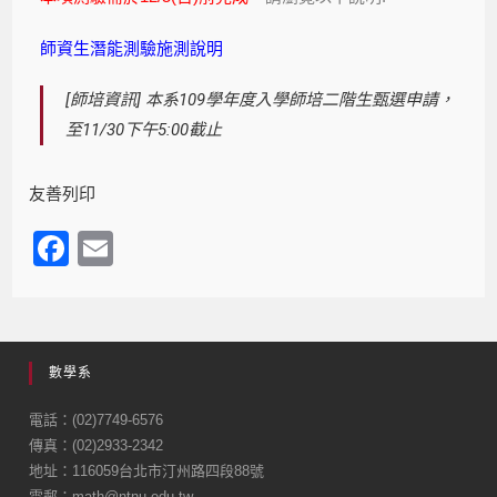
師資生潛能測驗施測說明
[師培資訊] 本系109學年度入學師培二階生甄選申請，
至11/30下午5:00截止
友善列印
F
E
a
m
c
ail
e
數學系
b
o
電話：(02)7749-6576
傳真：(02)2933-2342
o
地址：116059台北市汀州路四段88號
k
電郵：math@ntnu.edu.tw