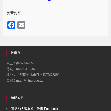
友善列印
F
E
a
m
c
ail
e
數學系
b
o
電話：(02)7749-6576
傳真：(02)2933-2342
o
地址：116059台北市汀州路四段88號
k
電郵：math@ntnu.edu.tw
相關連結
臺灣師大數學系 - 臉書 Facebook