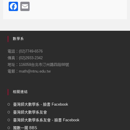
F
E
a
m
c
ail
e
數學系
b
o
電話：(02)7749-6576
傳真：(02)2933-2342
o
地址：116059台北市汀州路四段88號
k
電郵：math@ntnu.edu.tw
相關連結
臺灣師大數學系 - 臉書 Facebook
臺灣師大數學系友會
臺灣師大數學系系友會 - 臉書 Facebook
獨數一閣 BBS