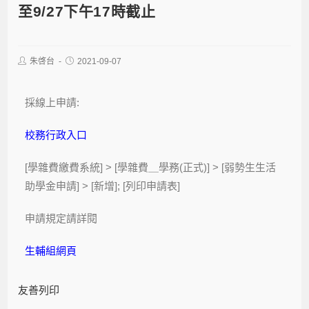
至9/27下午17時截止
朱啓台
2021-09-07
採線上申請:
校務行政入口
[學雜費繳費系統] > [學雜費＿學務(正式)] > [弱勢生生活
助學金申請] > [新增]; [列印申請表]
申請規定請詳閱
生輔組網頁
友善列印