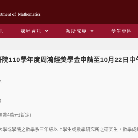
訊
課程資訊
系所成員
學生專區
Blog
院110學年度周鴻經獎學金申請至10月22日中午
3
)
臺幣4萬元(暫定)
立大學或學院之數學系三年級以上學生或數學研究所之研究生，數學成