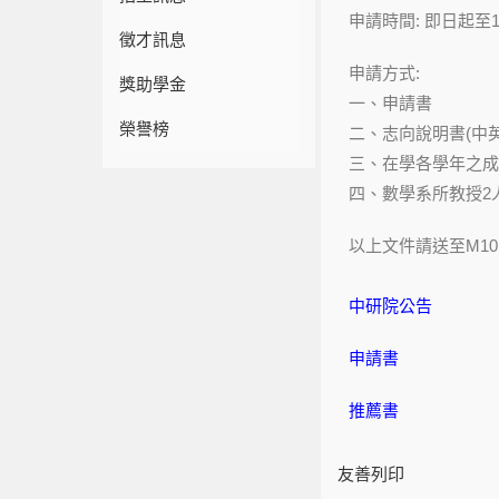
申請時間: 即日起至
徵才訊息
申請方式:
獎助學金
一、申請書
榮譽榜
二、志向說明書(中
三、在學各學年之成
四、數學系所教授2
以上文件請送至M1
中研院公告
申請書
推薦書
友善列印