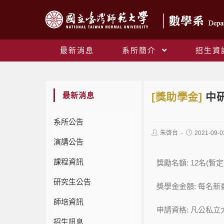
最新消息
系所簡介
招生資
最新消息
[獎助學金]
中研
系所公告
朱啓台
2021-09-0
演講公告
課程資訊
獎勵名額: 12名(暫定
研究生公告
獎學金金額: 每名新
師培資訊
申請資格: 凡公私
招生訊息