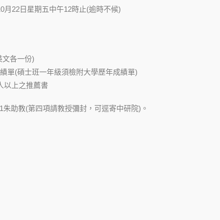
10月22日星期五中午12時止(逾時不候)
英文各一份)
績單(碩士班一年級須檢附大學歷年成績單)
人以上之推薦書
01朱助教(第四項請教授彌封，可逕寄中研院)。