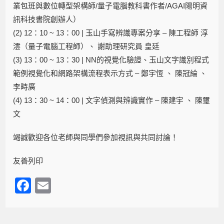
業包班與數位轉型架構師/量子電腦教科書作者/AGAI陽明資
訊科技書院創辦人）
(2) 12：10 ~ 13：00 | 玉山手寫辨識專案分享 – 陳工程師 淳
澐（量子電腦工程師）、 謝助理研究員 皇廷
(3) 13：00 ~ 13：30 | NN的視覺化驗證、玉山文字識別程式
範例視覺化和網路架構流程表示方式 – 鄭宇恆 、 陳冠綸 、
李畤廣
(4) 13：30 ~ 14：00 | 文字偵測與辨識實作 – 陳建宇 、 陳璽
文
竭誠歡迎各位老師與同學們參加視訊與共同討論！
友善列印
F
E
a
m
c
ail