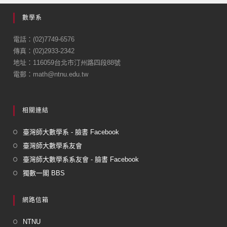
e
數學系
b
o
電話：(02)7749-6576
傳真：(02)2933-2342
o
地址：116059台北市汀州路四段88號
k
電郵：math@ntnu.edu.tw
相關連結
臺灣師大數學系 - 臉書 Facebook
臺灣師大數學系友會
臺灣師大數學系系友會 - 臉書 Facebook
獨數一閣 BBS
網路信箱
NTNU