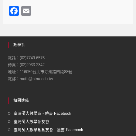
F
E
a
m
c
ail
e
數學系
b
o
電話：(02)7749-6576
傳真：(02)2933-2342
o
地址：116059台北市汀州路四段88號
k
電郵：math@ntnu.edu.tw
相關連結
臺灣師大數學系 - 臉書 Facebook
臺灣師大數學系友會
臺灣師大數學系系友會 - 臉書 Facebook