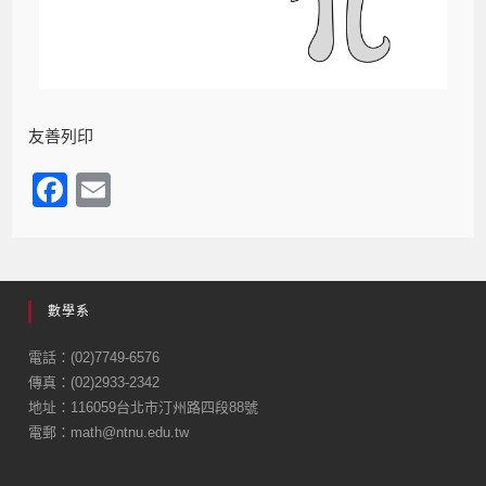
友善列印
F
E
a
m
c
ail
e
數學系
b
o
電話：(02)7749-6576
傳真：(02)2933-2342
o
地址：116059台北市汀州路四段88號
k
電郵：math@ntnu.edu.tw