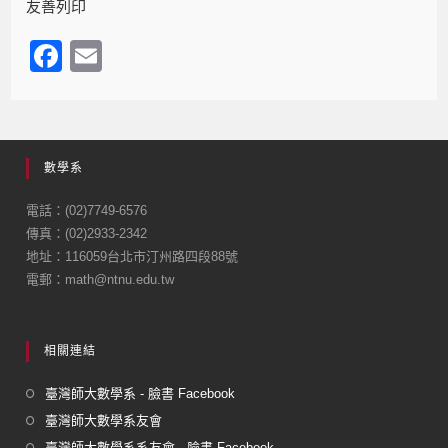
友善列印
F
E
a
m
c
ail
e
數學系
b
o
電話：(02)7749-6576
傳真：(02)2933-2342
o
地址：116059台北市汀州路四段88號
k
電郵：math@ntnu.edu.tw
相關連結
臺灣師大數學系 - 臉書 Facebook
臺灣師大數學系友會
臺灣師大數學系系友會 - 臉書 Facebook