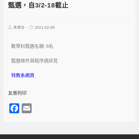
甄選，自3/2-18截止
朱啓台
2021-02-08
數學科甄選名額: 6名
甄選條件與程序請詳見
特教系網頁
友善列印
F
E
a
m
c
ail
e