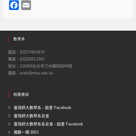
F
E
a
m
c
ail
e
數學系
b
o
電話：(02)7749-6576
傳真：(02)2933-2342
o
地址：116059台北市汀州路四段88號
k
電郵：math@ntnu.edu.tw
相關連結
臺灣師大數學系 - 臉書 Facebook
臺灣師大數學系友會
臺灣師大數學系系友會 - 臉書 Facebook
獨數一閣 BBS