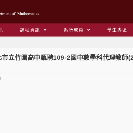
訊
課程資訊
系所成員
學生專區
Blog
市立竹圍高中甄聘109-2國中數學科代理教師(2月
7