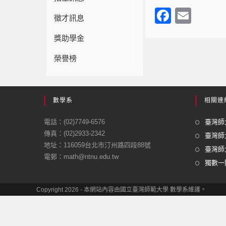
F
E
徵才訊息
a
m
獎助學金
c
ail
榮譽榜
e
b
o
數學系
相關連
o
電話：(02)7749-6576
臺灣師大
k
傳真：(02)2933-2342
臺灣師
地址：116059台北市汀州路四段88號
臺灣師大
電郵：math@ntnu.edu.tw
獨數一閣
Copyright 2026 - 本網站內容由國立臺灣師範大學 數學系維護。