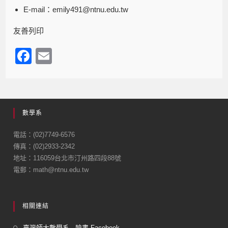
E-mail：emily491@ntnu.edu.tw
友善列印
F
E
a
m
c
ail
e
數學系
b
o
電話：(02)7749-6576
傳真：(02)2933-2342
o
地址：116059台北市汀州路四段88號
k
電郵：math@ntnu.edu.tw
相關連結
臺灣師大數學系 - 臉書 Facebook