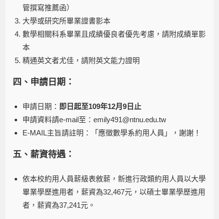
管撰寫推薦函）
大學或研究所畢業證書影本
數學相關科系畢業且成績優良者優先考慮，請附成績單影
本
精通英文者尤佳，請附英文能力證明
四、申請日期
：
申請日期：
即日起至
109
年
12
月
9
日止
申請資料請e-mail至：emily491@ntnu.edu.tw
E-MAIL主旨請註明：「應徵數學系約用人員」，謝謝！
五、薪資待遇：
依本校約用人員薪級表敘薪，新進行政類約用人員以大學
畢業學歷進用者，薪資為32,467元，以碩士畢業學歷進用
者，薪資為37,241元。