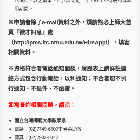
六項第三款之情事，且於該認定一年至四年不得聘用或僱
用期間。
※
申請者除了
e-mail
資料之外，煩請務必上師大首
頁『徵才訊息』處
（
http://pms.itc.ntnu.edu.tw/HireApp/
），填寫
相關資料。
※
資格符合者電話通知面談，履歷表上請詳註連
絡方式包含行動電話，以利通知；不合者恕不另
行通知、不退件、不函覆。
如需查詢相關問題，請洽：
國立台灣師範大學數學系
電話：(02)7749-6600李君柔助教
傳真：(02)2933-2342