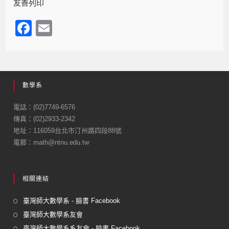
友善列印
F
E
a
m
c
ail
e
數學系
b
o
電話：(02)7749-6576
傳真：(02)2933-2342
o
地址：116059台北市汀州路四段88號
k
電郵：math@ntnu.edu.tw
相關連結
臺灣師大數學系 - 臉書 Facebook
臺灣師大數學系友會
臺灣師大數學系系友會 - 臉書 Facebook