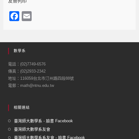
友善列印
F
E
a
m
c
ail
e
數學系
b
o
電話：(02)7749-6576
傳真：(02)2933-2342
o
地址：116059台北市汀州路四段88號
k
電郵：math@ntnu.edu.tw
相關連結
臺灣師大數學系 - 臉書 Facebook
臺灣師大數學系友會
臺灣師大數學系系友會 - 臉書 Facebook