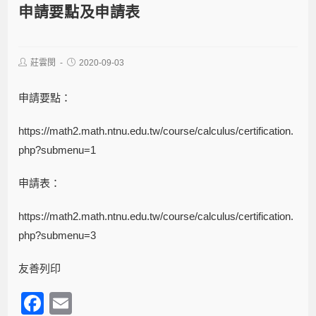
申請要點及申請表
莊雲閔
2020-09-03
申請要點：
https://math2.math.ntnu.edu.tw/course/calculus/certification.
php?submenu=1
申請表：
https://math2.math.ntnu.edu.tw/course/calculus/certification.
php?submenu=3
友善列印
F
E