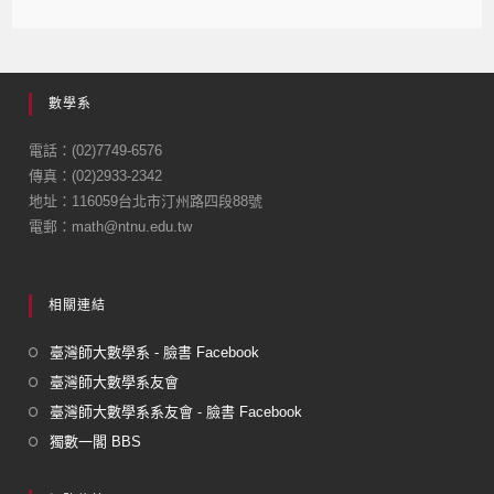
a
m
c
ail
e
數學系
b
o
電話：(02)7749-6576
傳真：(02)2933-2342
o
地址：116059台北市汀州路四段88號
k
電郵：math@ntnu.edu.tw
相關連結
臺灣師大數學系 - 臉書 Facebook
臺灣師大數學系友會
臺灣師大數學系系友會 - 臉書 Facebook
獨數一閣 BBS