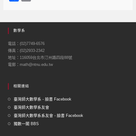
a
m
c
ail
e
數學系
b
o
電話：(02)7749-6576
傳真：(02)2933-2342
o
地址：116059台北市汀州路四段88號
k
電郵：math@ntnu.edu.tw
相關連結
臺灣師大數學系 - 臉書 Facebook
臺灣師大數學系友會
臺灣師大數學系系友會 - 臉書 Facebook
獨數一閣 BBS