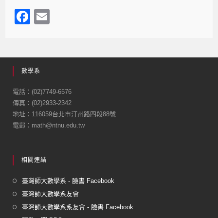
F
E
a
m
c
ail
e
數學系
b
o
電話：(02)7749-6576
傳真：(02)2933-2342
o
地址：116059台北市汀州路四段88號
k
電郵：math@ntnu.edu.tw
相關連結
臺灣師大數學系 - 臉書 Facebook
臺灣師大數學系友會
臺灣師大數學系系友會 - 臉書 Facebook