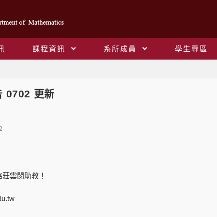
訊
課程資訊
系所成員
學生專區
Blog
 0702 更新
2
，
絡莊雲閔助教！
du.tw