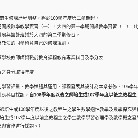
培育生修課歷程調整，將於109學年度第二學期起，
期開設數學教學實習（一），大四的第一學期開設教學實習（二）（
發展與設計建議於大四的第二學期修習。
材教法的同學留意自己的修課規劃。
等學校教師師資職前教育課程教育專業科目及學分表
習之身分取得年度
學習評量、教學媒體與運用、課程發展與設計為本系必修，105學年
對應科目採認，
自106學年度以後之師培生或107學年度以後之教程
之師培生或108學年度以後之教程生之學生數學適性教學及數學探究
師培生或107學年度以前之教程生之學生數學學習心理學及數學概念
究與實作進行採認。）