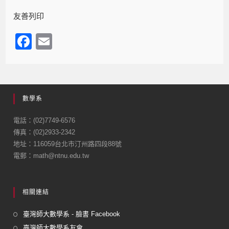
友善列印
F
E
a
m
c
ail
e
數學系
b
o
電話：(02)7749-6576
傳真：(02)2933-2342
o
地址：116059台北市汀州路四段88號
k
電郵：math@ntnu.edu.tw
相關連結
臺灣師大數學系 - 臉書 Facebook
臺灣師大數學系友會