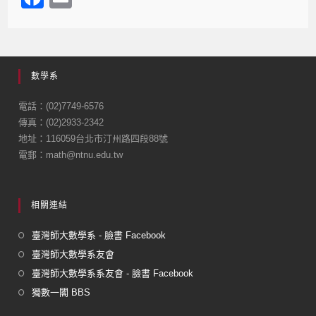
a
m
c
ail
e
數學系
b
o
電話：(02)7749-6576
傳真：(02)2933-2342
o
地址：116059台北市汀州路四段88號
k
電郵：math@ntnu.edu.tw
相關連結
臺灣師大數學系 - 臉書 Facebook
臺灣師大數學系友會
臺灣師大數學系系友會 - 臉書 Facebook
獨數一閣 BBS