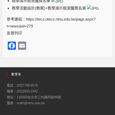
教學演示檢測獲獎名單
教學活動設計(教案)+教學演示檢測獲獎名單
參考連結：
https://tecs.otecs.ntnu.edu.tw/page.aspx?
t=news&id=279
友善列印
F
E
a
m
c
ail
e
數學系
b
o
電話：(02)7749-6576
傳真：(02)2933-2342
o
地址：116059台北市汀州路四段88號
k
電郵：math@ntnu.edu.tw