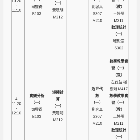
10:20
（一）
-
司靈得
劉容真
（教）
11:10
黃聰明
B103
S307
王婷瑩
M212
M210
M211
數理統計
（一）
程毅豪
S302
數學教學實
習（一）
（教）
左台益 楊
近世代
凱琳 M417
矩陣計
實變分析
數
數學教學實
4
算
（一）
（一）
習（一）
11:20
（一）
-
司靈得
劉容真
（教）
12:10
黃聰明
B103
S307
王婷瑩
M212
M210
M211
數理統計
（一）