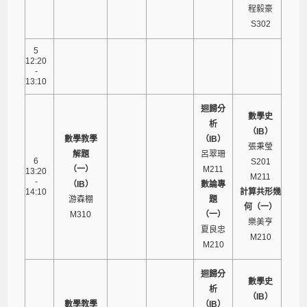
程毅豪
S302
5
12:20
-
13:10
迴歸分
數學史
析
（IB）
數學教學
（IB）
張秉瑩
解題
呂翠珊
6
S201
（一）
M211
13:20
M211
-
（IB）
數論專
14:10
計算共形幾
游森棚
題
何（一）
M310
（一）
樂美亨
夏良忠
M210
M210
迴歸分
數學史
析
（IB）
數學教學
（IB）