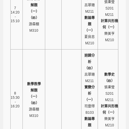
張秉瑩
解題
呂翠珊
7
S201
（一）
M211
14:20
M211
-
（IB）
數論專
15:10
計算共形幾
游森棚
題
何（一）
M310
（一）
樂美亨
夏良忠
M210
M210
迴歸分
析
（IB）
呂翠珊
數學史
M211
（IB）
數學教學
實變分
張秉瑩
解題
8
析
S201
（一）
15:30
（一）
M211
-
（IB）
16:20
司靈得
計算共形幾
游森棚
B103
何（一）
M310
數論專
樂美亨
題
M210