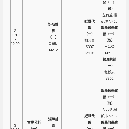
習（一）
（教）
左台益 楊
近世代
凱琳 M417
矩陣計
數
數學教學實
2
算
（一）
習（一）
09:10
（一）
-
劉容真
（教）
10:00
黃聰明
S307
王婷瑩
M212
M210
M211
數理統計
（一）
程毅豪
S302
數學教學實
習（一）
（教）
左台益 楊
近世代
凱琳 M417
矩陣計
實變分析
數
數學教學實
3
算
（一）
（一）
習（一）