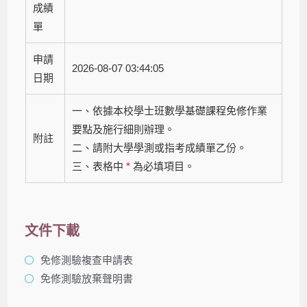
成績
單
申請
2026-08-07 03:44:05
日期
一、依據本校學士班數學基礎課程免修作業
要點及施行細則辦理。
附註
二、請附大學學測或指考成績單乙份。
三、表格中
*
為必填項目。
文件下載
免修測驗複查申請表
免修測驗放棄聲明書