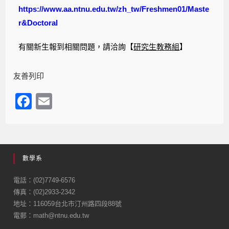
https://www.aa.ntnu.edu.tw/zh_tw/Freshmen01/Maste
r&Doctoral
有關新生報到相關問題，請洽詢【
研究生教務組
】
友善列印
F
E
a
m
c
ail
e
數學系
b
o
電話：(02)7749-6576
傳真：(02)2933-2342
o
地址：116059台北市汀州路四段88號
k
電郵：math@ntnu.edu.tw