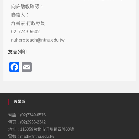
向許助教確認。
聯絡人：
許書豪 行政專員
02-7749-6602
nuheroteach@ntnu.edu.tw
友善列印
F
E
a
m
c
ail
e
數學系
b
o
電話：(02)7749-6576
傳真：(02)2933-2342
o
地址：116059台北市汀州路四段88號
k
電郵：math@ntnu.edu.tw