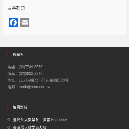
友善列印
F
E
a
m
c
ail
e
數學系
b
o
電話：(02)7749-6576
傳真：(02)2933-2342
o
地址：116059台北市汀州路四段88號
k
電郵：math@ntnu.edu.tw
相關連結
臺灣師大數學系 - 臉書 Facebook
臺灣師大數學系友會