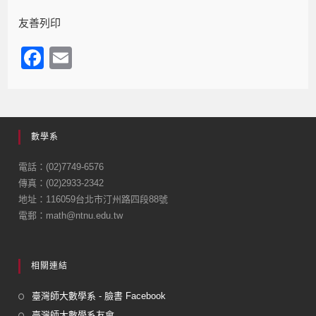
友善列印
F
E
a
m
c
ail
e
數學系
b
o
電話：(02)7749-6576
傳真：(02)2933-2342
o
地址：116059台北市汀州路四段88號
k
電郵：math@ntnu.edu.tw
相關連結
臺灣師大數學系 - 臉書 Facebook
臺灣師大數學系友會