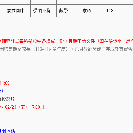
泰武國中
學碩不拘
數學
家政
113
程輔導計畫每所學校需各填寫一份，其餘申請文件（如在學證明、歷
公費生因培育期間較長（113-116 學年度），已具教師證或已完成教育
1:00
上）
會投影片
～ 02/23（五）17:00 止
時間地點