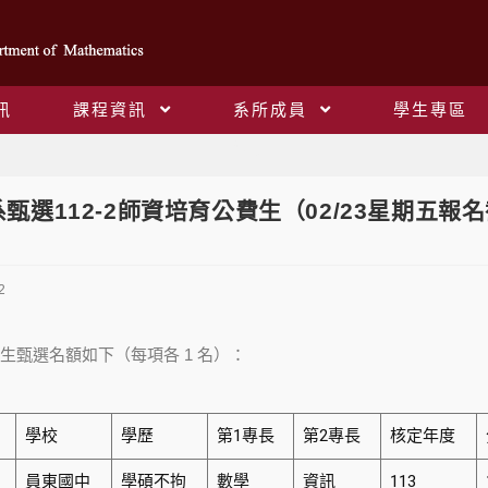
訊
課程資訊
系所成員
學生專區
Blog
甄選112-2師資培育公費生（02/23星期五報
2
公費生甄選名額如下（每項各 1 名）：
學校
學歷
第1專長
第2專長
核定年度
員東國中
學碩不拘
數學
資訊
113