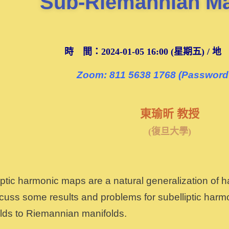
Sub-Riemannian Ma
時 間：2024-01-05 16:00 (星期五) / 
Zoom: 811 5638 1768 (Password 
東瑜昕 教授
(復旦大學)
iptic harmonic maps are a natural generalization of h
iscuss some results and problems for subelliptic ha
lds to Riemannian manifolds.