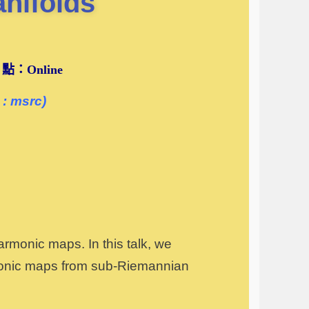
nifolds
地 點：
Online
: msrc)
armonic maps. In this talk, we
rmonic maps from sub-Riemannian