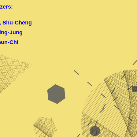
zers:
, Shu-Cheng
ing-Jung
hun-Chi