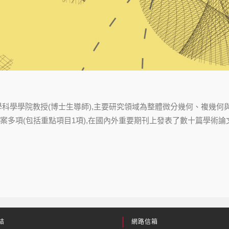
學科學學院教授(博士生導師),主要研究領域為整體微分幾何、複幾
案多項(包括重點項目1項),在國內外重要期刊上發表了數十篇學術論
結
網路信箱