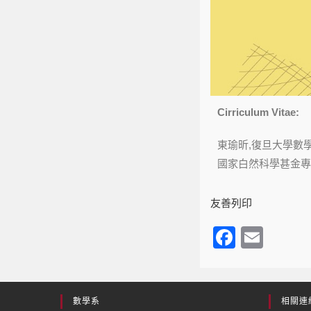
Cirriculum Vitae:
東瑜昕,復旦大學數
國家白然科學甚金專
友善列印
F
E
a
m
c
ail
e
數學系
相關連