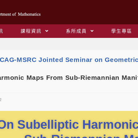
訊
課程資訊
系所成員
學生專區
Blog
CAG-MSRC Jointed Seminar on Geometric
Harmonic Maps From Sub-Riemannian Mani
2
On Subelliptic Harmoni