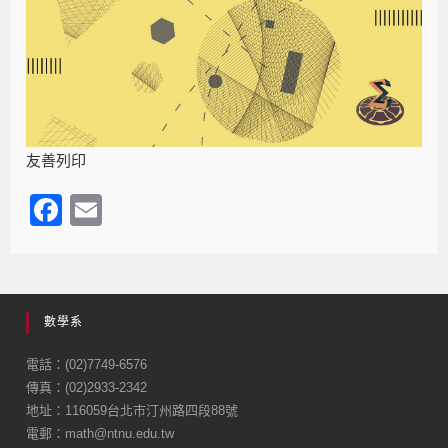
友善列印
F
E
a
m
c
ail
e
數學系
b
o
電話：(02)7749-6576
傳真：(02)2933-2342
o
地址：116059台北市汀州路四段88號
k
電郵：math@ntnu.edu.tw