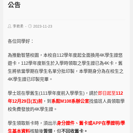
公告
李君柔
2023-11-23
各位同學好：
為推動智慧校園，本校自112學年度起全面換用4K學生證悠
遊卡，112學年度新生於入學時領取之學生證已為4K卡，舊
生將依當學期在學生名單分批印製，本學期身分為在校生之
4K學生證已印製完畢。
學士班在學舊生(111學年度前入學學生)，請於
即日起至
112
年12月29日(五)前
，到
系館M108系辦公室
找值班人員領取學
校免費發放的4K學生證。
學生領取新卡時，須出示
身分證件、舊卡或
APP在學證明/學
生基本資料
核驗後
簽領
，但
不回
收
舊卡。