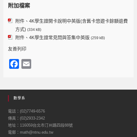
附加檔案
附件、4K學生證開卡說明中英版(含舊卡悠遊卡餘額退費
方式)
(334 kB)
附件、4K學生證常見問與答集中英版
(259 kB)
友善列印
F
E
a
m
c
ail
e
數學系
b
o
電話：(02)7749-6576
傳真：(02)2933-2342
o
地址：116059台北市汀州路四段88號
k
電郵：math@ntnu.edu.tw