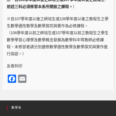
前述三科必須修習本系所開設之課程。
）
※自107學年度以後之師培生或108學年度以後之教程生之學
生數學適性教學及數學探究與實作為必修課程。
（106學年度以前之師培生或107學年度以前之教程生之學生
數學學習心理學及數學概念發展為數學科中等教師必修課
程，未修習者請分別選修數學適性教學及數學探究與實作進
行採認。）
友善列印
F
E
a
m
c
ail
e
數學系
b